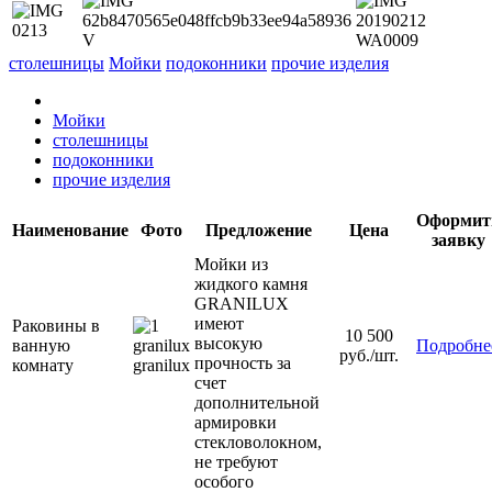
столешницы
Мойки
подоконники
прочие изделия
Мойки
столешницы
подоконники
прочие изделия
Оформит
Наименование
Фото
Предложение
Цена
заявку
Мойки из
жидкого камня
GRANILUX
имеют
Раковины в
10 500
высокую
ванную
Подробне
руб./шт.
прочность за
комнату
счет
дополнительной
армировки
стекловолокном,
не требуют
особого