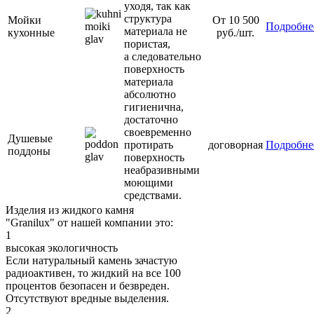
уходя, так как
структура
Мойки
От 10 500
Подробне
материала не
кухонные
руб./шт.
пористая,
а следовательно
поверхность
материала
абсолютно
гигиенична,
достаточно
своевременно
Душевые
протирать
договорная
Подробне
поддоны
поверхность
неабразивными
моющими
средствами.
Изделия из жидкого камня
"Granilux" от нашей компании это:
1
высокая
экологичность
Если натуральный камень зачастую
радиоактивен, то жидкий на все 100
процентов безопасен и безвреден.
Отсутствуют вредные выделения.
2